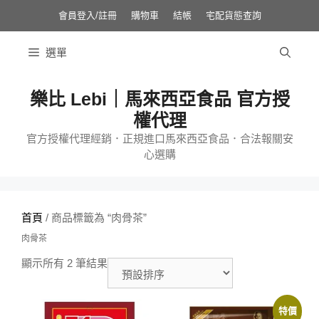
跳
至
會員登入/註冊
購物車
結帳
宅配貨態查詢
主
要
內
選單
容
樂比 Lebi｜馬來西亞食品 官方授
權代理
官方授權代理經銷．正規進口馬來西亞食品．合法報關安
心選購
首頁
/ 商品標籤為 “肉骨茶”
肉骨茶
顯示所有 2 筆結果
特價