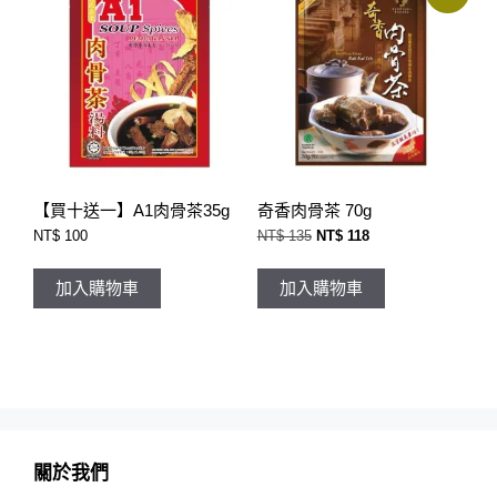
【買十送一】A1肉骨茶35g
奇香肉骨茶 70g
原
目
NT$
100
NT$
135
NT$
118
始
前
價
價
格：
格：
加入購物車
加入購物車
NT$ 135。
NT$ 118。
關於我們