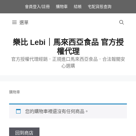
跳
至
會員登入/註冊
購物車
結帳
宅配貨態查詢
主
要
內
選單
容
樂比 Lebi｜馬來西亞食品 官方授
權代理
官方授權代理經銷．正規進口馬來西亞食品．合法報關安
心選購
購物車
您的購物車裡還沒有任何商品。
回到商店