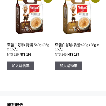
亞發白咖啡 特濃 540g (36g
亞發白咖啡 香滑420g (28g x
x 15入)
15入)
原
目
原
目
NT$
229
NT$
199
NT$
249
NT$
199
始
前
始
前
價
價
價
價
格：
格：
格：
格：
加入購物車
加入購物車
NT$ 229。
NT$ 199。
NT$ 249。
NT$ 199。
關於我們