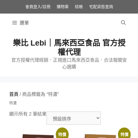
跳
至
會員登入/註冊
購物車
結帳
宅配貨態查詢
主
要
內
選單
容
樂比 Lebi｜馬來西亞食品 官方授
權代理
官方授權代理經銷．正規進口馬來西亞食品．合法報關安
心選購
首頁
/ 商品標籤為 “特濃”
特濃
顯示所有 2 筆結果
特價
特價