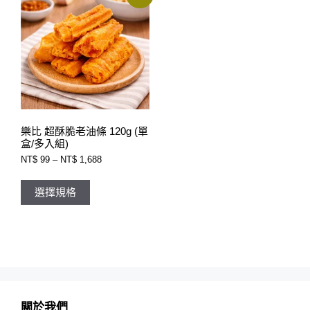
樂比 超酥脆老油條 120g (單
盒/多入組)
價
NT$
99
–
NT$
1,688
格
此
範
產
圍：
選擇規格
品
NT$ 99
有
到
NT$ 1,688
多
種
款
式。
可
在
產
品
關於我們
頁