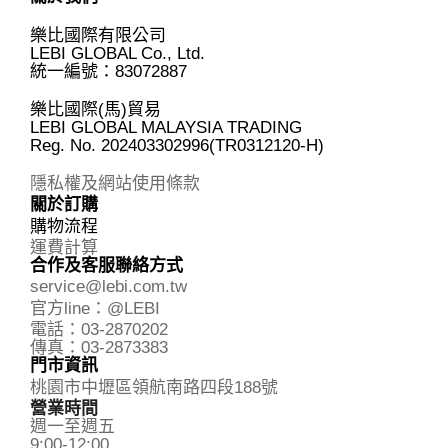
面
選
樂比國際有限公司
擇
LEBI GLOBAL Co., Ltd.
選
統一編號：83072887
項
樂比國際(馬)貿易
LEBI GLOBAL MALAYSIA TRADING
Reg. No.
202403302996(TR0312120-H)
隱私權及網站使用條款
關於訂購
購物流程
運費計算
合作及客服聯絡方式
service@lebi.com.tw
官方line：@LEBI
電話：03-2870202
傳真：03-2873383
門市資訊
桃園市中壢區領航南路四段188號
營業時間
週一至週五
9:00-12:00