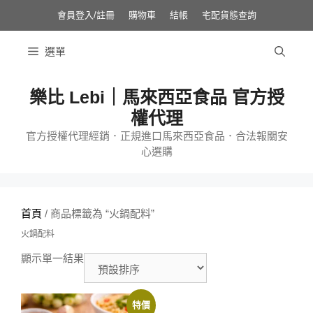
跳
至
會員登入/註冊
購物車
結帳
宅配貨態查詢
主
要
內
選單
容
樂比 Lebi｜馬來西亞食品 官方授
權代理
官方授權代理經銷．正規進口馬來西亞食品．合法報關安
心選購
首頁
/ 商品標籤為 “火鍋配料”
火鍋配料
顯示單一結果
特價