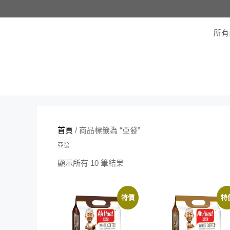
跳
至
主
要
所有商
內
容
首頁
/ 商品標籤為 “亞發”
亞發
顯示所有 10 筆結果
特價
特