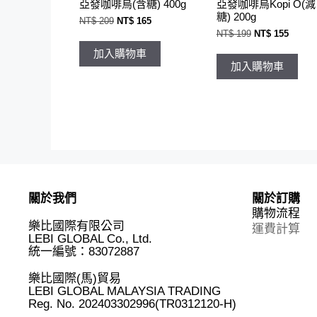
亞發咖啡烏(含糖) 400g
亞發咖啡烏Kopi O(減
糖) 200g
原
目
NT$
209
NT$
165
始
前
原
目
NT$
199
NT$
155
價
價
始
前
格：
格：
價
價
加入購物車
NT$ 209。
NT$ 165。
格：
格：
加入購物車
NT$ 199。
NT$ 1
關於我們
關於訂購
購物流程
樂比國際有限公司
運費計算
LEBI GLOBAL Co., Ltd.
統一編號：83072887
樂比國際(馬)貿易
LEBI GLOBAL MALAYSIA TRADING
Reg. No.
202403302996(TR0312120-H)