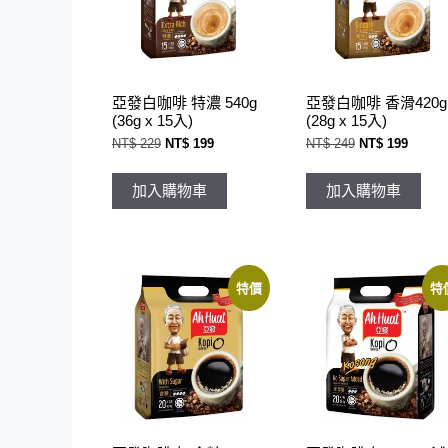
亞發白咖啡 特濃 540g
亞發白咖啡 香滑420g
(36g x 15入)
(28g x 15入)
原
目
原
目
NT$
229
NT$
199
NT$
249
NT$
199
始
前
始
前
價
價
價
價
格：
格：
格：
格：
加入購物車
加入購物車
NT$ 229。
NT$ 199。
NT$ 249。
NT$ 1
特價
特