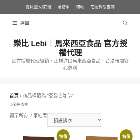
跳
至
會員登入/註冊
購物車
結帳
宅配貨態查詢
主
要
內
選單
容
樂比 Lebi｜馬來西亞食品 官方授
權代理
官方授權代理經銷．正規進口馬來西亞食品．合法報關安
心選購
首頁
/ 商品標籤為 “亞發白咖啡”
亞發白咖啡
顯示所有 2 筆結果
特價
特價