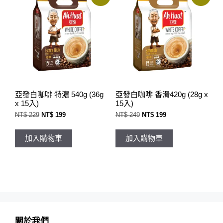
亞發白咖啡 特濃 540g (36g
亞發白咖啡 香滑420g (28g x
x 15入)
15入)
原
目
原
目
NT$
229
NT$
199
NT$
249
NT$
199
始
前
始
前
價
價
價
價
格：
格：
格：
格：
加入購物車
加入購物車
NT$ 229。
NT$ 199。
NT$ 249。
NT$ 199。
關於我們